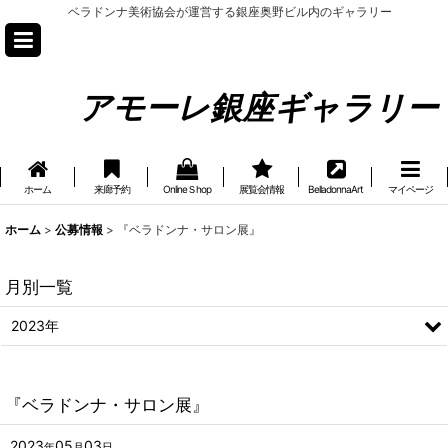
ベラドンナ美術協会が運営する銀座奥野ビル内のギャラリー
アモーレ銀座ギャラリー
ホーム
来廊予約
OnlineＳhop
展覧会情報
BelladonnaArt
マイページ
ホーム
>
公募情報
>
『ベラドンナ・サロン展』
月別一覧
2023年
『ベラドンナ・サロン展』
2023
05
03
年
月
日