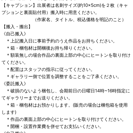
【キャプション】出展者は名刺サイズ(約10×5cm)を２枚（キャ
プションと裏面貼付用）搬入時に用意ください。
（作家名、タイトル、税込価格を明記のこと）
【搬入・搬出】
《自己搬入》
＊上記搬入日に事前予約のうえ作品をお持ちください。
＊箱・梱包材は開梱後お持ち帰りください。
＊額装無しの場合作品の裏面上部の中心にヒートンを取り付け
てください。
＊配置はスタッフの指示に従ってください。
＊ギャラリー側で位置を調整することをご了承ください。
《委託搬入》
＊破損のないよう梱包し、会期前日の日曜日14時~16時指定に
てギャラリーまでお送りください。
＊箱・梱包材はお預かりします。(販売の場合は梱包箱を使用
します)
＊作品の裏面上部の中心にヒートンを取り付けてください。
＊開梱・設置作業費を併せてお支払いください。