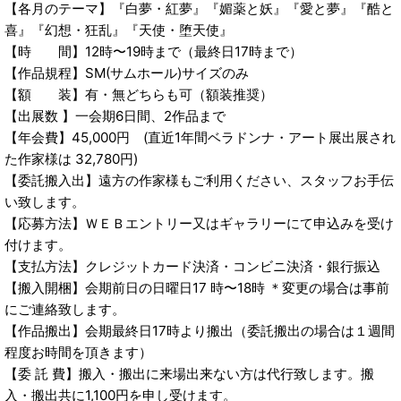
【各月のテーマ】『白夢・紅夢』『媚薬と妖』『愛と夢』『酷と
喜』『幻想・狂乱』『天使・堕天使』
【時 間】12時〜19時まで（最終日17時まで）
【作品規程】SM(サムホール)サイズのみ
【額 装】有・無どちらも可（額装推奨）
【出展数 】一会期6日間、2作品まで
【年会費】45,000円 (直近1年間ベラドンナ・アート展出展され
た作家様は 32,780円)
【委託搬入出】遠方の作家様もご利用ください、スタッフお手伝
い致します。
【応募方法】ＷＥＢエントリー又はギャラリーにて申込みを受け
付けます。
【支払方法】クレジットカード決済・コンビニ決済・銀行振込
【搬入開梱】会期前日の日曜日17 時〜18時 ＊変更の場合は事前
にご連絡致します。
【作品搬出】会期最終日17時より搬出（委託搬出の場合は１週間
程度お時間を頂きます）
【委 託 費】搬入・搬出に来場出来ない方は代行致します。搬
入・搬出共に1,100円を申し受けます。