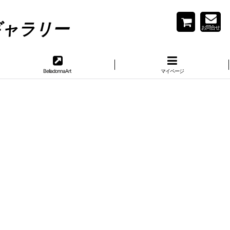
リー
お問合せ
BelladonnaArt
マイページ
。