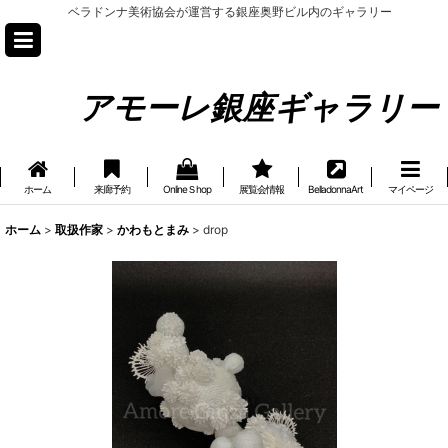
ベラドンナ美術協会が運営する銀座奥野ビル内のギャラリー
アモーレ銀座ギャラリー
ホーム
来廊予約
OnlineＳhop
展覧会情報
BelladonnaArt
マイページ
ホーム
>
取扱作家
>
かわもとまみ
>
drop