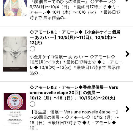
『霧 個展ーてのひらの温度ー』 ◇アモーレ◇
9/28(月)〜10/4（日） ＊最終日17時まで ◆ミ・
アモーレ◆ 10/1（木）〜10/6（火） ＊最終日17
時まで 展示作品の…
◇アモーレ&ミ・アモーレ◆【小金井ケイコ個展
ー あ わ い ー】10/5(月)〜11(日)、10/8(木)〜
13(火)
◯
小金井ケイコ個展ー あ わ い ー ◇アモーレ◇
10/5(月)〜11(火) ＊最終日17時まで ◆ミ・アモー
レ◆ 10/8(木)〜13(火) ＊最終日17時まで 展示作
品の…
◇アモーレ&ミ・アモーレ◆香生里個展ー Vers
une nouvelle étape 20回目の個展 ー
10/12（月）〜18（日）、10/15(木)〜20(火)
◯
【香生里 個展ー Vers une nouvelle étape ー】
〜20回目の個展〜 ◇アモーレ◇ 10/12（月）〜
18（日） ✳︎最終日17時まで ◆ミ・アモーレ◆
10…