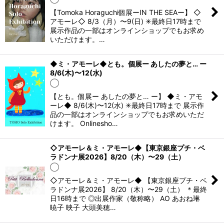
【Tomoka Horaguchi個展ーIN THE SEAー】 ◇
アモーレ◇ 8/3（月）〜9(日) ✳︎最終日17時まで
絞り込む
展示作品の一部はオンラインショップでもお求め
いただけます。…
◆ミ・アモーレ◆とも。個展ー あしたの夢と… ー
8/6(木)〜12(水)
◯
【とも。個展ー あしたの夢と… ー】 ◆ミ・アモ
ーレ◆ 8/6(木)〜12(水) ✳︎最終日17時まで 展示作
品の一部はオンラインショップでもお求めいただ
けます。 Onlinesho…
◇アモーレ＆ミ・アモーレ◆【東京銀座プチ・ベ
ラドンナ展2026】8/20（木）〜29（土）
◯
◇アモーレ＆ミ・アモーレ◆ 【東京銀座プチ・ベ
ラドンナ展2026】 8/20（木）〜29（土） ＊最終
日16時まで ◎出展作家（敬称略） AO あおね琳
暁子 映子 大頭美穂…