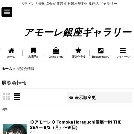
ベラドンナ美術協会が運営する銀座奥野ビル内のギャラリー
アモーレ銀座ギャラリー
ホーム
来廊予約
OnlineＳhop
展覧会情報
BelladonnaArt
マイページ
ホーム
>
展覧会情報
展覧会情報
表示順変更
閉じる
9
件
表示数
:
◇アモーレ◇ Tomoka Horaguchi個展ーIN THE
SEAー 8/3（月）〜9(日)
並び順
:
◯