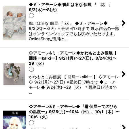
◆ミ・アモーレ◆ 鴨川はるな 個展 『 花 』
9/3(木)〜8(火)
◯
鴨川はるな 個展 『 花 』 ◆ミ・アモーレ◆
9/3(木)〜8(火) ＊最終日17時まで 展示作品の一部
はオンラインショップでもお求めいただけます。
OnlineShop_鴨川は…
◇アモーレ&ミ・アモーレ◆かわもとまみ個展【
回帰 ーkaikiー】9/21(月)〜27(日)、9/24(木)〜
29（火）
◯
かわもとまみ個展 【 回帰ーkaikiー 】 ◇アモーレ
◇ 9/21(月)〜27(日) ✳︎最終日17時まで ◆ミ・ア
モーレ◆ 9/24(木)〜29（火） ＊最終日17時まで
…
◇アモーレ&ミ・アモーレ◆『霧 個展ーてのひら
の温度ー』9/28(月)〜10/4（日）、10/1（木）〜
10/6（火）
◯